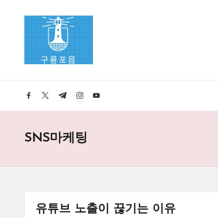
우
Skip
to
리
content
구
룡
facebook.com
twitter.com
t.me
instagram.com
youtube.com
포
읍
SNS마케팅
에
오
신
유튜브 노출이 끊기는 이유