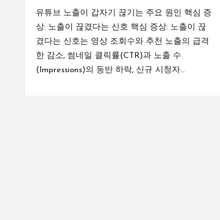
것
유튜브 노출이 갑자기 끊기는 주요 원인 핵심 증
을
상: 노출이 끊겼다는 신호 핵심 증상: 노출이 끊
환
겼다는 신호는 영상 조회수와 추천 노출의 급격
한 감소, 썸네일 클릭률(CTR)과 노출 수
영
(Impressions)의 동반 하락, 신규 시청자…
합
니
다
.